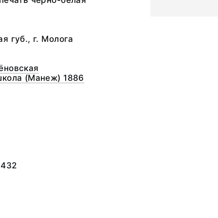
печать черно-белая
я губ., г. Молога
ёновская
школа (Манеж) 1886
8432