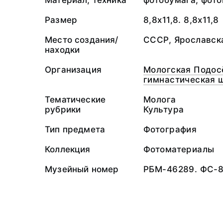
Материал, техника
фотобумага; фото
Размер
8,8х11,8. 8,8х11,8
Место создания/
СССР, Ярославска
находки
Организация
Мологская Подос
гимнастическая 
Тематические
Молога
рубрики
Культура
Тип предмета
Фотография
Коллекция
Фотоматериалы
Музейный номер
РБМ-46289. ФС-