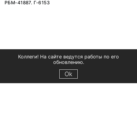
РБМ-41887. Г-6153
Коллеги! На сайте ведутся работы по его
обновлению.
Ok
© 2018 Рыбинский государственный историко-архитектурный и
художественный музей-заповедник
Все права защищены.
Условия использования материалов сайта
Отправить сообщение
Сообщение об ошибке
Перейти на сайт музея