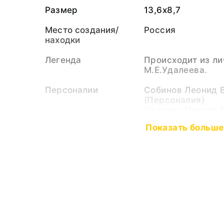
Размер
13,6х8,7
Место создания/
Россия
находки
Легенда
Происходит из ли
М.Е.Удалеева.
Персоналии
Собинов Леонид 
(Персоналия)
Удалеев Михаил 
(Персоналия)
Показать больше
Выставки
Улицы города ра
Тематические
Музыканты
рубрики
Певческое искус
Тип предмета
Открытка
Коллекция
Документы