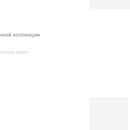
чной коллекции
Витальевич
Емельянович
ссказывают 2022
ство