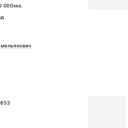
0 000экз.
ад
Емельянович
8653