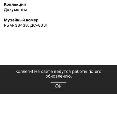
Коллекция
Документы
Музейный номер
РБМ-38438. ДС-8381
Коллеги! На сайте ведутся работы по его
обновлению.
Ok
© 2018 Рыбинский государственный историко-архитектурный и
художественный музей-заповедник
Все права защищены.
Условия использования материалов сайта