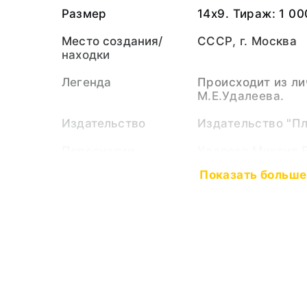
Размер
14х9. Тираж: 1 00
Место создания/
СССР, г. Москва
находки
Легенда
Происходит из ли
М.Е.Удалеева.
Издательство
Издательство "Пл
Персоналии
Удалеев Михаил 
(Персоналия)
Показать больше
Тематические
Праздник 1 Мая
рубрики
Тип предмета
Открытка
Коллекция
Документы
Музейный номер
РБМ-38161. ДС-8