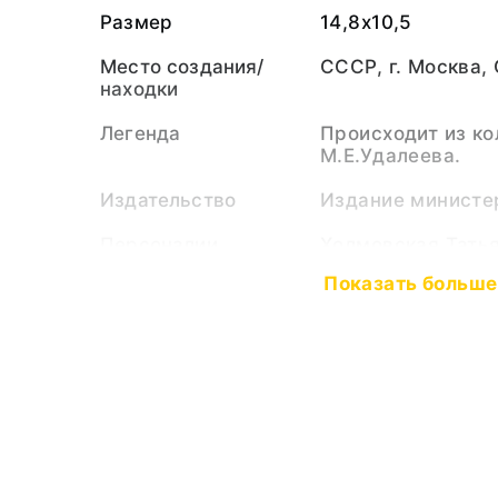
Размер
14,8х10,5
Место создания/
СССР, г. Москва,
находки
Легенда
Происходит из ко
М.Е.Удалеева.
Издательство
Издание министе
Персоналии
Холмовская Тать
(Персоналия)
Показать больше
Удалеев Михаил 
(Персоналия)
Выставки
Новогодние исто
«Новогодние игру
Тематические
Активисты комсо
рубрики
Ветераны партии
Новогодний праз