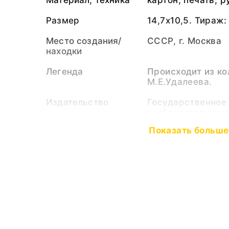
Материал, техника
картон; печать, 
Размер
14,7х10,5. Тираж:
Место создания/
СССР, г. Москва
находки
Легенда
Происходит из ко
М.Е.Удалеева.
Издательство
Государственное
изобразительног
Показать больше
Персоналии
Удалеев Михаил 
(Персоналия)
Тематические
Праздник 1 Мая
рубрики
Тип предмета
Открытка
Коллекция
Документы