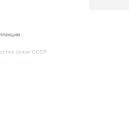
ллекции
рства связи СССР
Емельянович
дник
207