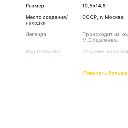
Размер
10,5х14,8
Место создания/
СССР, г. Москва
находки
Легенда
Происходит из ко
М.Е.Удалеева.
Издательство
Издание министе
Персоналии
Удалеев Михаил 
(Принадлежало)
Показать больше
Тематические
Новогодний праз
рубрики
Тип предмета
Открытка
Коллекция
Документы
Музейный номер
РБМ-35708. ДС-7