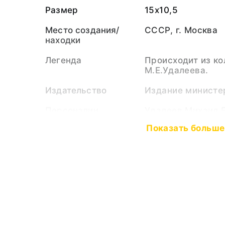
Размер
15х10,5
Место создания/
СССР, г. Москва
находки
Легенда
Происходит из ко
М.Е.Удалеева.
Издательство
Издание министе
Персоналии
Удалеев Михаил 
(Персоналия)
Показать больше
Тематические
День Победы
рубрики
Тип предмета
Открытка
Коллекция
Документы
Музейный номер
РБМ-34308. ДС-