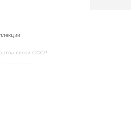
ллекции
рства связи СССР
Емельянович
6981