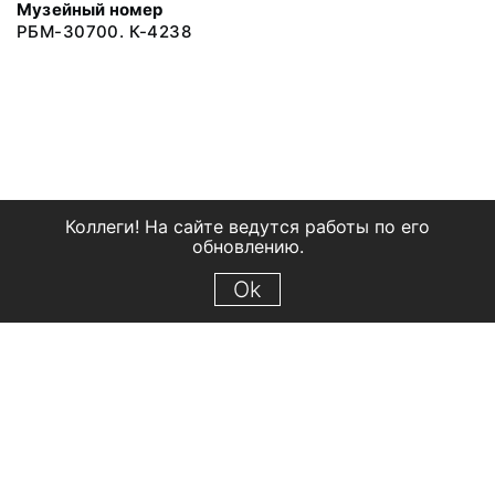
Музейный номер
РБМ-30700. К-4238
Коллеги! На сайте ведутся работы по его
обновлению.
Ok
© 2018 Рыбинский государственный историко-архитектурный и
художественный музей-заповедник
Все права защищены.
Условия использования материалов сайта
Отправить сообщение
Сообщение об ошибке
Перейти на сайт музея