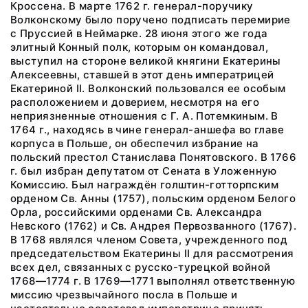
Кроссена. В марте 1762 г. генерал-поручику
Волконскому было поручено подписать перемирие
с Пруссией в Неймарке. 28 июня этого же года
элитный Конный полк, которым он командовал,
выступил на стороне великой княгини Екатерины
Алексеевны, ставшей в этот день императрицей
Екатериной II. Волконский пользовался ее особым
расположением и доверием, несмотря на его
неприязненные отношения с Г. А. Потемкиным. В
1764 г., находясь в чине генерал-аншефа во главе
корпуса в Польше, он обеспечил избрание на
польский престол Станислава Понятовского. В 1766
г. был избран депутатом от Сената в Уложенную
Комиссию. Был награждён голштин-готторпским
орденом Св. Анны (1757), польским орденом Белого
Орла, российскими орденами Св. Александра
Невского (1762) и Св. Андрея Первозванного (1767).
В 1768 являлся членом Совета, учрежденного под
председательством Екатерины II для рассмотрения
всех дел, связанных с русско-турецкой войной
1768—1774 г. В 1769—1771 выполнял ответственную
миссию чрезвычайного посла в Польше и