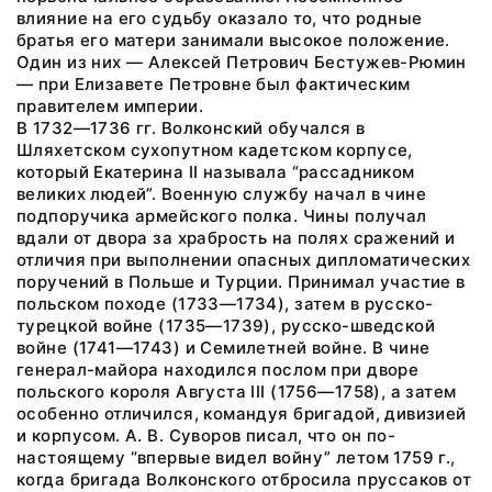
влияние на его судьбу оказало то, что родные
братья его матери занимали высокое положение.
Один из них — Алексей Петрович Бестужев-Рюмин
— при Елизавете Петровне был фактическим
правителем империи.
В 1732—1736 гг. Волконский обучался в
Шляхетском сухопутном кадетском корпусе,
который Екатерина II называла “рассадником
великих людей”. Военную службу начал в чине
подпоручика армейского полка. Чины получал
вдали от двора за храбрость на полях сражений и
отличия при выполнении опасных дипломатических
поручений в Польше и Турции. Принимал участие в
польском походе (1733—1734), затем в русско-
турецкой войне (1735—1739), русско-шведской
войне (1741—1743) и Семилетней войне. В чине
генерал-майора находился послом при дворе
польского короля Августа III (1756—1758), а затем
особенно отличился, командуя бригадой, дивизией
и корпусом. А. В. Суворов писал, что он по-
настоящему “впервые видел войну” летом 1759 г.,
когда бригада Волконского отбросила пруссаков от