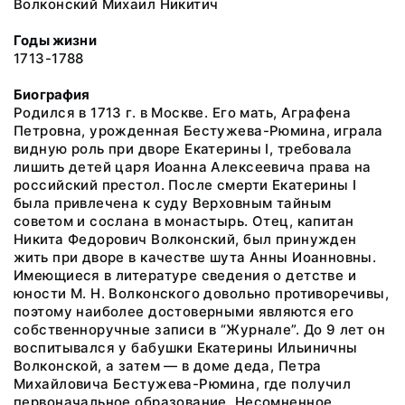
Волконский Михаил Никитич
Годы жизни
1713-1788
Биография
Родился в 1713 г. в Москве. Его мать, Аграфена
Петровна, урожденная Бестужева-Рюмина, играла
видную роль при дворе Екатерины I, требовала
лишить детей царя Иоанна Алексеевича права на
российский престол. После смерти Екатерины I
была привлечена к суду Верховным тайным
советом и сослана в монастырь. Отец, капитан
Никита Федорович Волконский, был принужден
жить при дворе в качестве шута Анны Иоанновны.
Имеющиеся в литературе сведения о детстве и
юности М. Н. Волконского довольно противоречивы,
поэтому наиболее достоверными являются его
собственноручные записи в “Журнале”. До 9 лет он
воспитывался у бабушки Екатерины Ильиничны
Волконской, а затем — в доме деда, Петра
Михайловича Бестужева-Рюмина, где получил
первоначальное образование. Несомненное