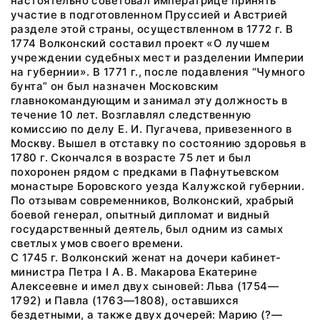
настоятельно советовал императрице принять
участие в подготовленном Пруссией и Австрией
разделе этой страны, осуществленном в 1772 г. В
1774 Волконский составил проект «О лучшем
учреждении судебных мест и разделении Империи
на губернии». В 1771 г., после подавления “Чумного
бунта” он был назначен Московским
главнокомандующим и занимал эту должность в
течение 10 лет. Возглавлял следственную
комиссию по делу Е. И. Пугачева, привезенного в
Москву. Вышел в отставку по состоянию здоровья в
1780 г. Скончался в возрасте 75 лет и был
похоронен рядом с предками в Пафнутьевском
монастыре Боровского уезда Калужской губернии.
По отзывам современников, Волконский, храбрый
боевой генерал, опытный дипломат и видный
государственный деятель, был одним из самых
светлых умов своего времени.
С 1745 г. Волконский женат на дочери кабинет-
министра Петра I А. В. Макарова Екатерине
Алексеевне и имел двух сыновей: Льва (1754—
1792) и Павла (1763—1808), оставшихся
бездетными, а также двух дочерей: Марию (?—