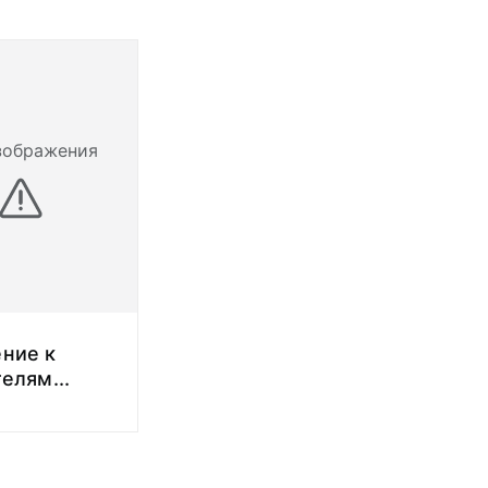
зображения
ние к
телям
...