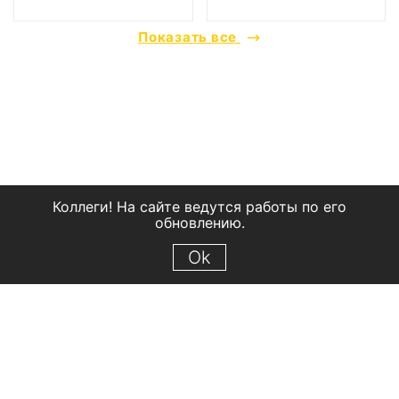
Показать все
Коллеги! На сайте ведутся работы по его
обновлению.
Ok
© 2018 Рыбинский государственный историко-архитектурный и
художественный музей-заповедник
Все права защищены.
Условия использования материалов сайта
Отправить сообщение
Сообщение об ошибке