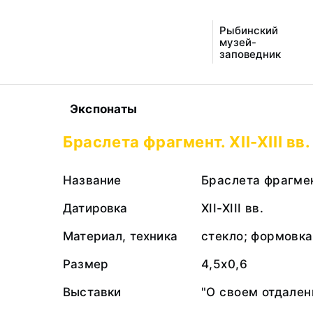
Рыбинский
музей-
заповедник
Экспонаты
Браслета фрагмент. XII-XIII вв.
Название
Браслета фрагме
Датировка
XII-XIII вв.
Материал, техника
стекло; формовка
Размер
4,5х0,6
Выставки
"О своем отдален