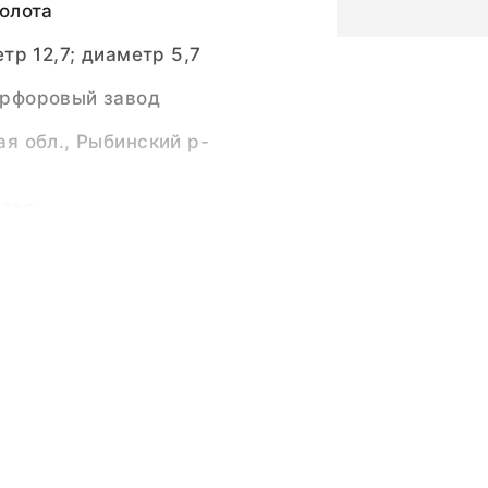
олота
тр 12,7; диаметр 5,7
рфоровый завод
я обл., Рыбинский р-
ство
, стекло
е