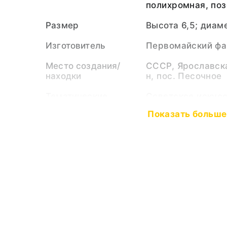
полихромная, поз
Размер
Высота 6,5; диаме
Изготовитель
Первомайский фа
Место создания/
СССР, Ярославска
находки
н, пос. Песочное
Тематические
Советское искус
рубрики
Показать больше
Тип предмета
Посуда столовая
Коллекция
Фарфор, керамика
Музейный номер
РБМ-23676
Показать меньш