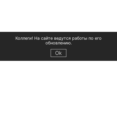
Коллеги! На сайте ведутся работы по его
обновлению.
Ok
© 2018 Рыбинский государственный историко-архитектурный и
художественный музей-заповедник
Все права защищены.
Условия использования материалов сайта
Отправить сообщение
Сообщение об ошибке
Перейти на сайт музея