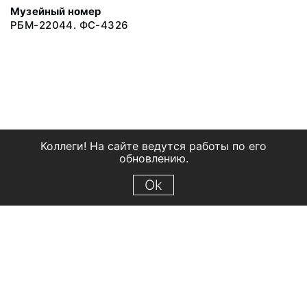
Музейный номер
РБМ-22044. ФС-4326
Коллеги! На сайте ведутся работы по его
обновлению.
Ok
© 2018 Рыбинский государственный историко-архитектурный и
художественный музей-заповедник
Все права защищены.
Условия использования материалов сайта
Отправить сообщение
Сообщение об ошибке
Перейти на сайт музея