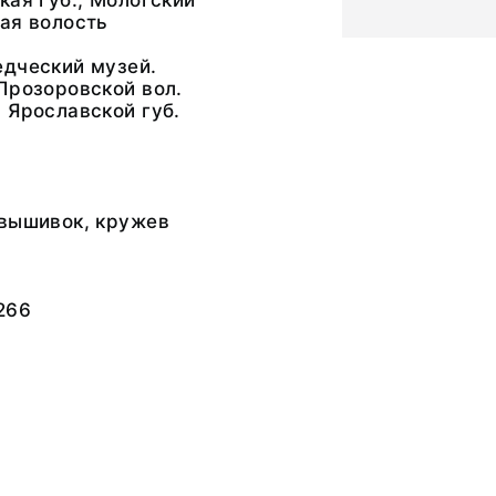
кая губ., Мологский
ая волость
едческий музей.
Прозоровской вол.
 Ярославской губ.
 вышивок, кружев
266