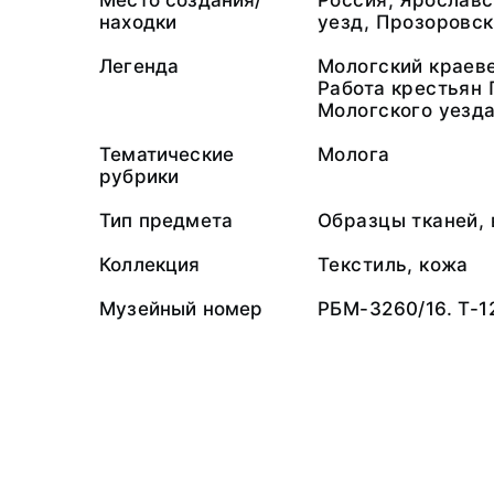
Место создания/
Россия, Ярославс
находки
уезд, Прозоровск
Легенда
Мологский краев
Работа крестьян 
Мологского уезда
Тематические
Молога
рубрики
Тип предмета
Образцы тканей,
Коллекция
Текстиль, кожа
Музейный номер
РБМ-3260/16. Т-1