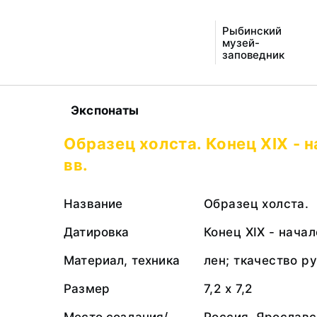
Рыбинский
музей-
заповедник
Экспонаты
Образец холста. Конец XIX - 
вв.
Название
Образец холста.
Датировка
Конец XIX - начал
Материал, техника
лен; ткачество р
Размер
7,2 х 7,2