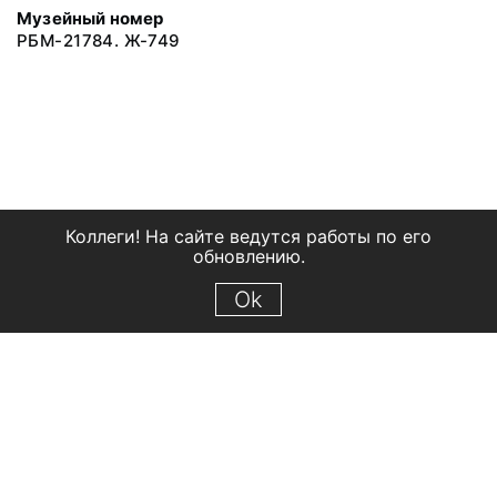
Музейный номер
РБМ-21784. Ж-749
Коллеги! На сайте ведутся работы по его
обновлению.
Ok
© 2018 Рыбинский государственный историко-архитектурный и
художественный музей-заповедник
Все права защищены.
Условия использования материалов сайта
Отправить сообщение
Сообщение об ошибке
Перейти на сайт музея