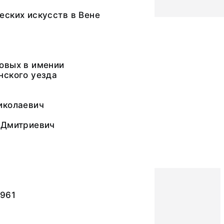
еских искусств в Вене
овых в имении
нского уезда
иколаевич
 Дмитриевич
6961