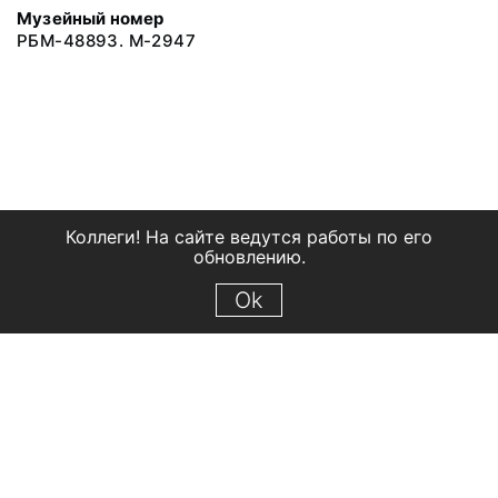
Музейный номер
РБМ-48893. М-2947
Коллеги! На сайте ведутся работы по его
обновлению.
Ok
© 2018 Рыбинский государственный историко-архитектурный и
художественный музей-заповедник
Все права защищены.
Условия использования материалов сайта
Отправить сообщение
Сообщение об ошибке
Перейти на сайт музея