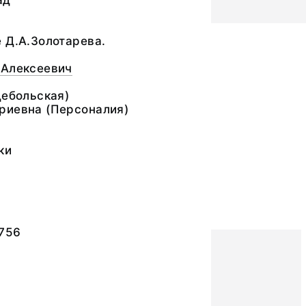
ад
 Д.А.Золотарева.
 Алексеевич
Дебольская)
риевна (Персоналия)
ки
756