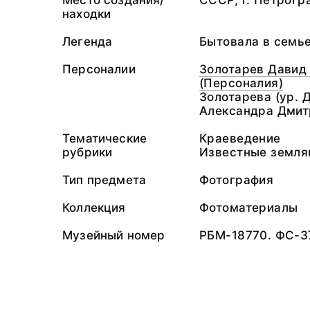
Место создания/
СССР, г. Петрогр
находки
Легенда
Бытовала в семье
Персоналии
Золотарев Давид
(Персоналия)
Золотарева (ур. 
Александра Дмит
Тематические
Краеведение
рубрики
Известные земля
Тип предмета
Фотография
Коллекция
Фотоматериалы
Музейный номер
РБМ-18770. ФС-3