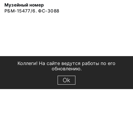
Музейный номер
РБМ-15477/6. ФС-3088
Коллеги! На сайте ведутся работы по его
обновлению.
Ok
© 2018 Рыбинский государственный историко-архитектурный и
художественный музей-заповедник
Все права защищены.
Условия использования материалов сайта
Отправить сообщение
Сообщение об ошибке
Перейти на сайт музея