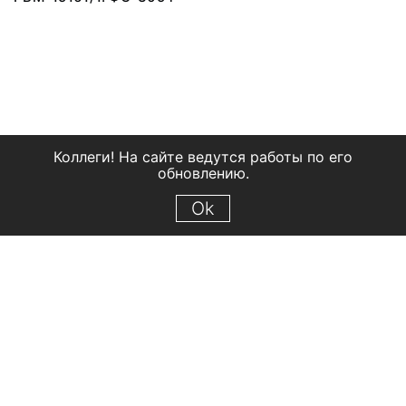
Коллеги! На сайте ведутся работы по его
обновлению.
Ok
© 2018 Рыбинский государственный историко-архитектурный и
художественный музей-заповедник
Все права защищены.
Условия использования материалов сайта
Отправить сообщение
Сообщение об ошибке
Перейти на сайт музея