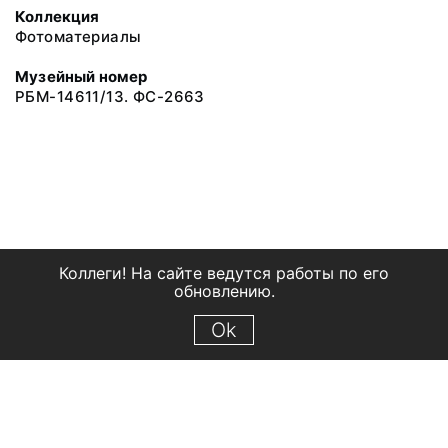
Коллекция
Фотоматериалы
Музейный номер
РБМ-14611/13. ФС-2663
Коллеги! На сайте ведутся работы по его
обновлению.
Ok
© 2018 Рыбинский государственный историко-архитектурный и
художественный музей-заповедник
Все права защищены.
Условия использования материалов сайта