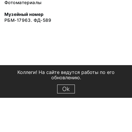
Фотоматериалы
Музейный номер
РБМ-17963. ФД-589
Коллеги! На сайте ведутся работы по его
обновлению.
Ok
© 2018 Рыбинский государственный историко-архитектурный и
художественный музей-заповедник
Все права защищены.
Условия использования материалов сайта
Отправить сообщение