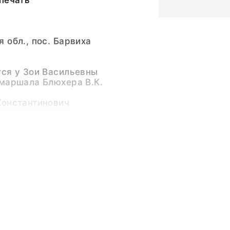
печать
 обл., пос. Барвиха
тся у Зои Васильевны
 маршала Блюхера В.К.
Константинович
льевна (Персоналия)
ия Маршала
г.
ня рождения
ки