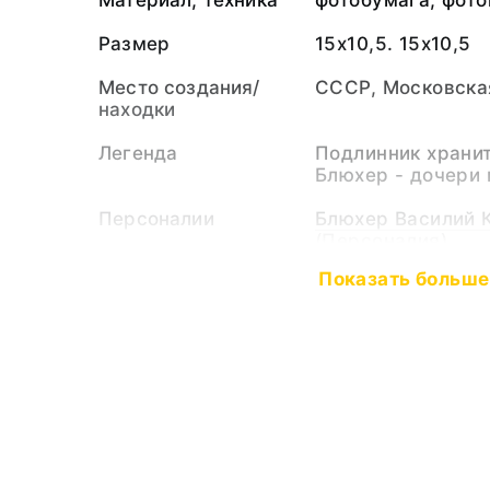
Материал, техника
фотобумага; фото
Размер
15х10,5. 15х10,5
Место создания/
СССР, Московская
находки
Легенда
Подлинник храни
Блюхер - дочери
Персоналии
Блюхер Василий 
(Персоналия)
Блюхер Зоя Васи
Показать больше
Выставки
Триумф и трагед
В.К.Блюхера 2015 
К 120-летию со д
В.К.Блюхера 2010
Тематические
Известные земля
рубрики
Тип предмета
Фотография