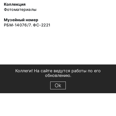
Коллекция
Фотоматериалы
Музейный номер
РБМ-14076/7. ФС-2221
Коллеги! На сайте ведутся работы по его
обновлению.
Ok
© 2018 Рыбинский государственный историко-архитектурный и
художественный музей-заповедник
Все права защищены.
Условия использования материалов сайта