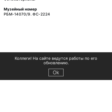
Музейный номер
РБМ-14070/9. ФС-2224
Коллеги! На сайте ведутся работы по его
обновлению.
Ok
© 2018 Рыбинский государственный историко-архитектурный и
художественный музей-заповедник
Все права защищены.
Условия использования материалов сайта
Отправить сообщение
Сообщение об ошибке