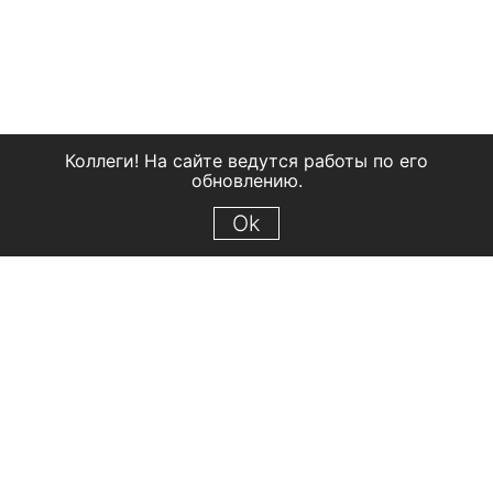
Коллеги! На сайте ведутся работы по его
обновлению.
Ok
© 2018 Рыбинский государственный историко-архитектурный и
художественный музей-заповедник
Все права защищены.
Условия использования материалов сайта
Отправить сообщение
Сообщение об ошибке
Перейти на сайт музея