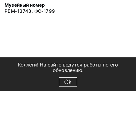
Музейный номер
РБМ-13743. ФС-1799
Коллеги! На сайте ведутся работы по его
обновлению.
Ok
© 2018 Рыбинский государственный историко-архитектурный и
художественный музей-заповедник
Все права защищены.
Условия использования материалов сайта
Отправить сообщение
Сообщение об ошибке
Перейти на сайт музея