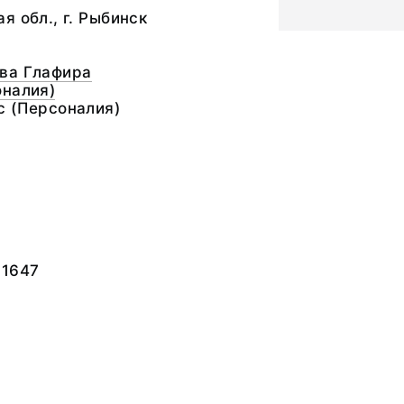
я обл., г. Рыбинск
ва Глафира
оналия)
с (Персоналия)
-1647