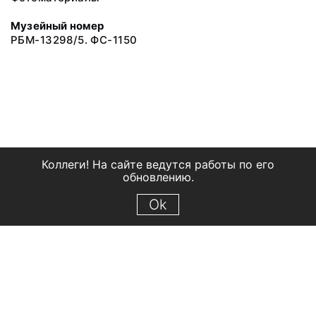
Музейный номер
РБМ-13298/5. ФС-1150
Коллеги! На сайте ведутся работы по его
обновлению.
Ok
© 2018 Рыбинский государственный историко-архитектурный и
художественный музей-заповедник
Все права защищены.
Условия использования материалов сайта
Отправить сообщение
Сообщение об ошибке