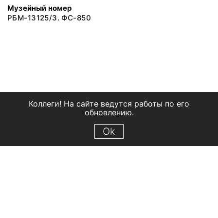
Музейный номер
РБМ-13125/3. ФС-850
Коллеги! На сайте ведутся работы по его
обновлению.
Ok
© 2018 Рыбинский государственный историко-архитектурный и
художественный музей-заповедник
Все права защищены.
Условия использования материалов сайта
Отправить сообщение
Сообщение об ошибке
Перейти на сайт музея