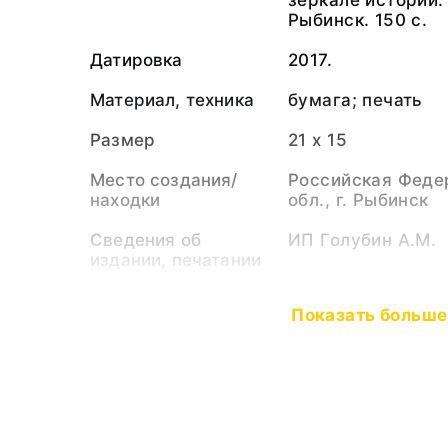
зеркале истории. 
Рыбинск. 150 с.
Датировка
2017.
Материал, техника
бумага; печать
Размер
21 x 15
Место создания/
Российская Феде
находки
обл., г. Рыбинск
Сведения об
ИП Голубин А.М.
издании, печатании
Тип предмета
Книга
Показать больше
Коллекция
Редкая книга, ру
Музейный номер
РБМ-44802. К-55
Показать меньш