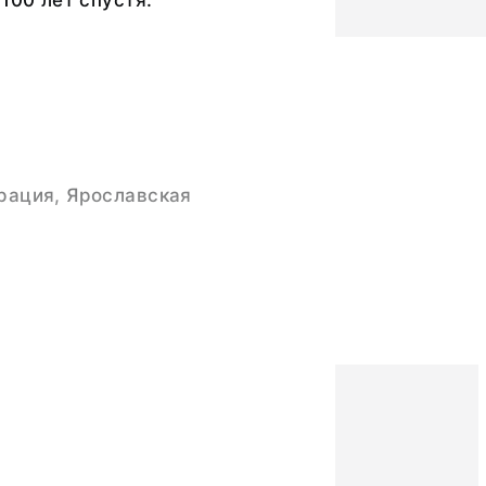
100 лет спустя.
рация, Ярославская
кописи
39
е