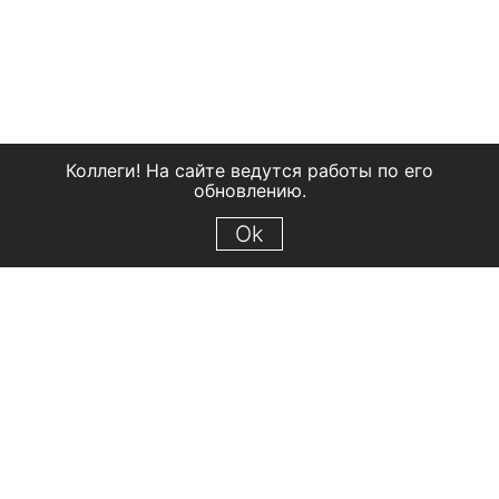
Коллеги! На сайте ведутся работы по его
обновлению.
Ok
© 2018 Рыбинский государственный историко-архитектурный и
художественный музей-заповедник
Все права защищены.
Условия использования материалов сайта
Отправить сообщение
Сообщение об ошибке
Перейти на сайт музея