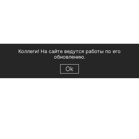
Коллеги! На сайте ведутся работы по его
обновлению.
Ok
© 2018 Рыбинский государственный историко-архитектурный и
художественный музей-заповедник
Все права защищены.
Условия использования материалов сайта
Отправить сообщение
Сообщение об ошибке
Перейти на сайт музея