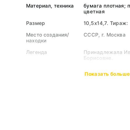
Материал, техника
бумага плотная; 
цветная
Размер
10,5х14,7. Тираж:
Место создания/
СССР, г. Москва
находки
Легенда
Принадлежала Ив
Борисовне.
Издательство
Издательство "С
Показать больше
Тематические
Международный ж
рубрики
Тип предмета
Открытка
Коллекция
Документы
Музейный номер
РБМ-44357. ДС-1