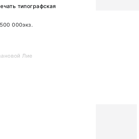
печать типографская
 500 000экз.
ановой Лие
оветский художник"
енский день 8 Марта
0357