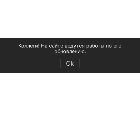
Коллеги! На сайте ведутся работы по его
обновлению.
Ok
© 2018 Рыбинский государственный историко-архитектурный и
художественный музей-заповедник
Все права защищены.
Условия использования материалов сайта
Отправить сообщение
Сообщение об ошибке
Перейти на сайт музея