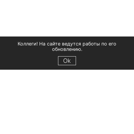
Коллеги! На сайте ведутся работы по его
обновлению.
Ok
© 2018 Рыбинский государственный историко-архитектурный и
художественный музей-заповедник
Все права защищены.
Условия использования материалов сайта
Отправить сообщение
Сообщение об ошибке
Перейти на сайт музея