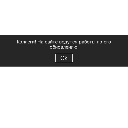
Коллеги! На сайте ведутся работы по его
обновлению.
Ok
© 2018 Рыбинский государственный историко-архитектурный и
художественный музей-заповедник
Все права защищены.
Условия использования материалов сайта
Отправить сообщение
Сообщение об ошибке
Перейти на сайт музея