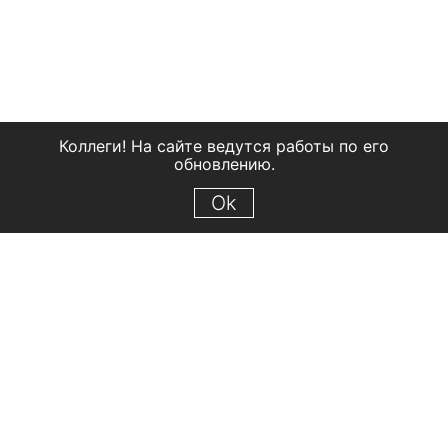
Коллеги! На сайте ведутся работы по его
обновлению.
Ok
© 2018 Рыбинский государственный историко-архитектурный и
художественный музей-заповедник
Все права защищены.
Условия использования материалов сайта
Отправить сообщение
Сообщение об ошибке
Перейти на сайт музея