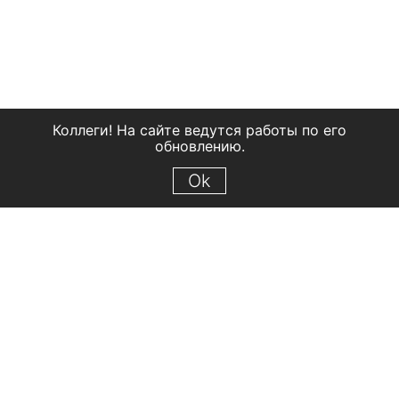
Коллеги! На сайте ведутся работы по его
обновлению.
Ok
© 2018 Рыбинский государственный историко-архитектурный и
художественный музей-заповедник
Все права защищены.
Условия использования материалов сайта
Отправить сообщение
Сообщение об ошибке
Перейти на сайт музея