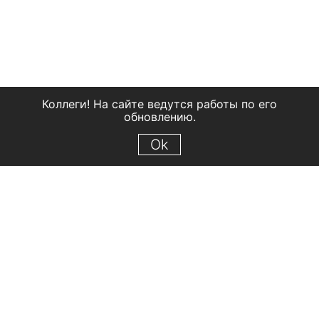
Коллеги! На сайте ведутся работы по его
обновлению.
Ok
© 2018 Рыбинский государственный историко-архитектурный и
художественный музей-заповедник
Все права защищены.
Условия использования материалов сайта
Отправить сообщение
Сообщение об ошибке
Перейти на сайт музея