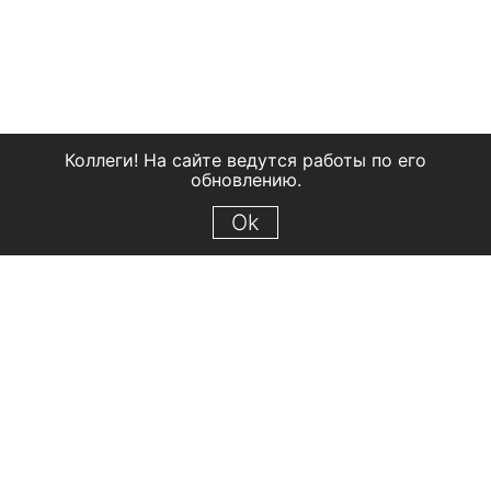
Коллеги! На сайте ведутся работы по его
обновлению.
Ok
© 2018 Рыбинский государственный историко-архитектурный и
художественный музей-заповедник
Все права защищены.
Условия использования материалов сайта
Отправить сообщение
Сообщение об ошибке
Перейти на сайт музея