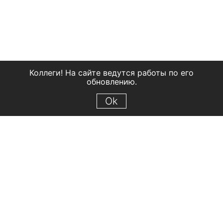
Коллеги! На сайте ведутся работы по его
обновлению.
Ok
© 2018 Рыбинский государственный историко-архитектурный и
художественный музей-заповедник
Все права защищены.
Условия использования материалов сайта
Отправить сообщение
Сообщение об ошибке
Перейти на сайт музея