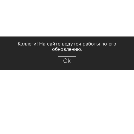
Коллеги! На сайте ведутся работы по его
обновлению.
Ok
© 2018 Рыбинский государственный историко-архитектурный и
художественный музей-заповедник
Все права защищены.
Условия использования материалов сайта
Отправить сообщение
Сообщение об ошибке
Перейти на сайт музея