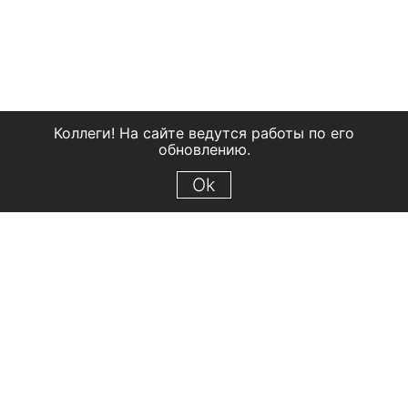
Коллеги! На сайте ведутся работы по его
обновлению.
Ok
© 2018 Рыбинский государственный историко-архитектурный и
художественный музей-заповедник
Все права защищены.
Условия использования материалов сайта
Отправить сообщение
Сообщение об ошибке
Перейти на сайт музея