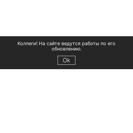
Коллеги! На сайте ведутся работы по его
обновлению.
Ok
© 2018 Рыбинский государственный историко-архитектурный и
художественный музей-заповедник
Все права защищены.
Условия использования материалов сайта
Отправить сообщение
Сообщение об ошибке
Перейти на сайт музея